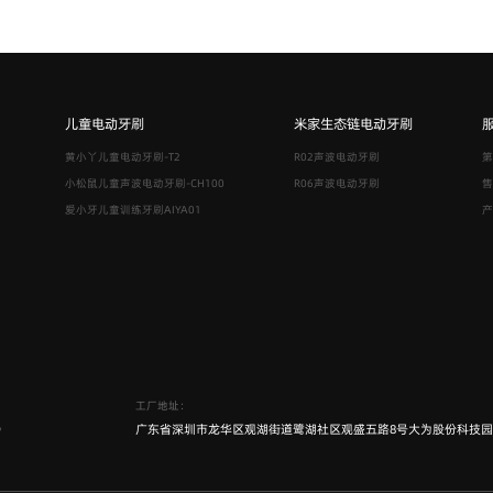
儿童电动牙刷
米家生态链电动牙刷
黄小丫儿童电动牙刷-T2
R02声波电动牙刷
第
小松鼠儿童声波电动牙刷-CH100
R06声波电动牙刷
售
爱小牙儿童训练牙刷AIYA01
产
工厂地址：
6
广东省深圳市龙华区观湖街道鹭湖社区观盛五路8号大为股份科技