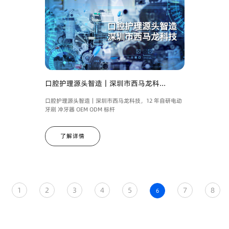
口腔护理源头智造｜深圳市西马龙科...
口腔护理源头智造｜深圳市西马龙科技，12 年自研电动
牙刷 冲牙器 OEM ODM 标杆
了解详情
1
2
3
4
5
7
8
6