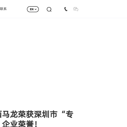
联系
西马龙荣获深圳市“专
”企业荣誉！