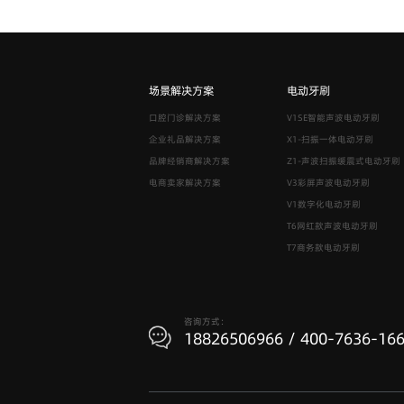
场景解决方案
电动牙刷
口腔门诊解决方案
V1SE智能声波电动牙刷
企业礼品解决方案
X1-扫振一体电动牙刷
品牌经销商解决方案
Z1-声波扫振缓震式电动牙刷
电商卖家解决方案
V3彩屏声波电动牙刷
V1数字化电动牙刷
T6网红款声波电动牙刷
T7商务款电动牙刷
咨询方式：
18826506966 / 400-7636-16