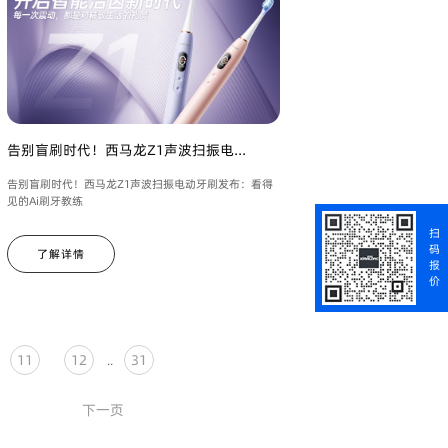
告别盲刷时代！西马龙Z1声波扫振电...
告别盲刷时代！西马龙Z1声波扫振电动牙刷发布：看得
见的Ai刷牙教练
扫
码
了解详情
报
价
11
12
31
..
下一页