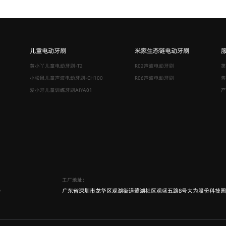
儿童电动牙刷
米家生态链电动牙刷
黄小丫儿童电动牙刷-T2
R02声波电动牙刷
第
小松鼠儿童声波电动牙刷-CH100
R06声波电动牙刷
售
爱小牙儿童训练牙刷AIYA01
产
工厂地址：
6
广东省深圳市龙华区观湖街道鹭湖社区观盛五路8号大为股份科技