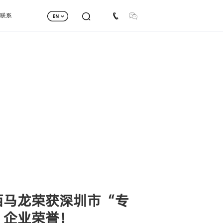
联系
西马龙荣获深圳市“专
”企业荣誉！