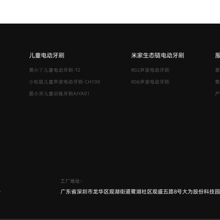
儿童电动牙刷
米家生态链电动牙刷
黄小丫儿童电动牙刷-T2
R02声波电动牙刷
第
小松鼠儿童声波电动牙刷-CH100
R06声波电动牙刷
售
爱小牙儿童训练牙刷AIYA01
产
工厂地址：
6
广东省深圳市龙华区观湖街道鹭湖社区观盛五路8号大为股份科技