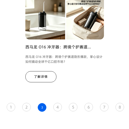
西马龙 O16 冲牙器：跨境个护赛道...
西马龙 O16 冲牙器：跨境个护赛道隐形爆款，掌心设计
如何撬动全球千亿口腔市场？
了解详情
1
2
4
5
6
7
8
3