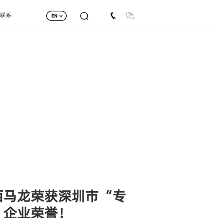
联系
西马龙荣获深圳市“专
”企业荣誉！