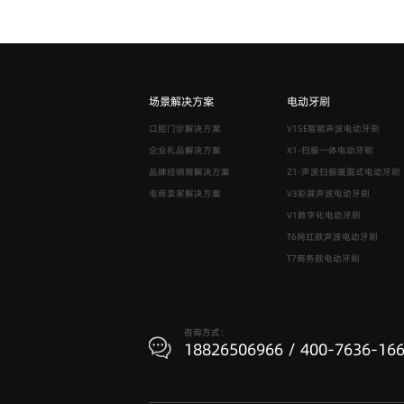
场景解决方案
电动牙刷
口腔门诊解决方案
V1SE智能声波电动牙刷
企业礼品解决方案
X1-扫振一体电动牙刷
品牌经销商解决方案
Z1-声波扫振缓震式电动牙刷
电商卖家解决方案
V3彩屏声波电动牙刷
V1数字化电动牙刷
T6网红款声波电动牙刷
T7商务款电动牙刷
咨询方式：
18826506966 / 400-7636-16