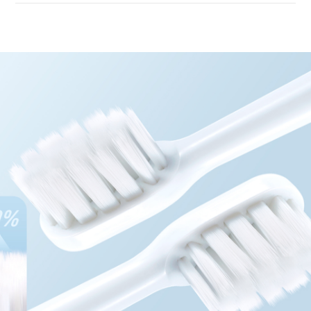
超细软刷毛
专为敏感牙龈设计
高密度植毛
牙缝死角也能呵护到