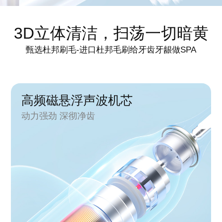
毛量提升40%
清洁力度更大
3D立体清洁，扫荡一切暗黄
甄选杜邦刷毛-进口杜邦毛刷给牙齿牙龈做SPA
高频磁悬浮声波机芯
动力强劲 深彻净齿